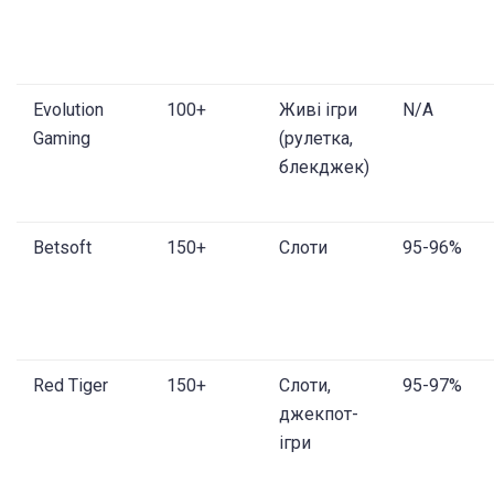
Evolution
100+
Живі ігри
N/A
Gaming
(рулетка,
блекджек)
Betsoft
150+
Слоти
95-96%
Red Tiger
150+
Слоти,
95-97%
джекпот-
ігри