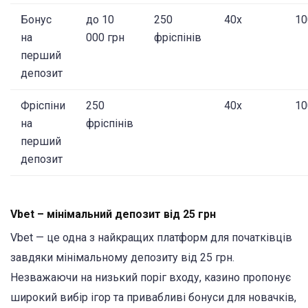
Бонус
до 10
250
40x
10
на
000 грн
фріспінів
перший
депозит
Фріспіни
250
40x
10
на
фріспінів
перший
депозит
Vbet – мінімальний депозит від 25 грн
Vbet — це одна з найкращих платформ для початківців
завдяки мінімальному депозиту від 25 грн.
Незважаючи на низький поріг входу, казино пропонує
широкий вибір ігор та привабливі бонуси для новачків,