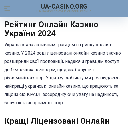
UA-CASINO.ORG
UA Casino рейтинг онлайн казино
Рейтинг Онлайн Казино
України 2024
Україна стала активним гравцем на ринку онлайн-
казино. У 2024 році ліцензовані онлайн-казино значно
розширили свої пропозиції, надаючи гравцям доступ
до безпечних платформ, щедрих бонусів і
різноманітних ігор. У цьому рейтингу ми розглядаємо
найкращі українські онлайн-казино, що працюють за
ліцензією КРАІЛ, зосереджуючи увагу на надійності,
бонусах та асортименті ігор.
Кращі Ліцензовані Онлайн