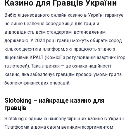
Казино для Гравців України
Вибір ліцензованого онлайн казино в Україні гарантує
не лише безпечне середовище для гри, а й
відповідність всім стандартам, встановленим
державою. У 2024 році гравці можуть обирати серед
кількох десятків платформ, які працюють згідно з
ліцензіями КРАІЛ (Комісії з регулювання азартних ігор
та лотерей). Така ліцензія — це ознака надійності
казино, яка забезпечує гравцям прозорі умови гри та
безпеку фінансових операцій.
Slotoking – найкраще казино для
гравців
Slotoking є одним із найпопулярніших казино в Україні.
Платформа відома своїм великим асортиментом