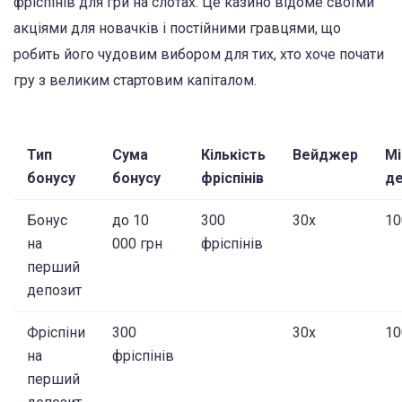
фріспінів для гри на слотах. Це казино відоме своїми
акціями для новачків і постійними гравцями, що
робить його чудовим вибором для тих, хто хоче почати
гру з великим стартовим капіталом.
Тип
Сума
Кількість
Вейджер
Мі
бонусу
бонусу
фріспінів
д
Бонус
до 10
300
30x
10
на
000 грн
фріспінів
перший
депозит
Фріспіни
300
30x
10
на
фріспінів
перший