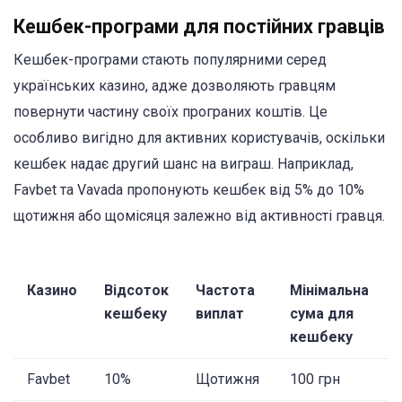
Кешбек-програми для постійних гравців
Кешбек-програми стають популярними серед
українських казино, адже дозволяють гравцям
повернути частину своїх програних коштів. Це
особливо вигідно для активних користувачів, оскільки
кешбек надає другий шанс на виграш. Наприклад,
Favbet та Vavada пропонують кешбек від 5% до 10%
щотижня або щомісяця залежно від активності гравця.
Казино
Відсоток
Частота
Мінімальна
кешбеку
виплат
сума для
кешбеку
Favbet
10%
Щотижня
100 грн