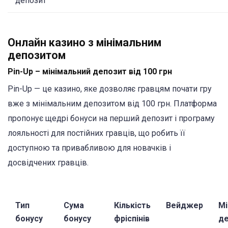
депозит
Онлайн казино з мінімальним
депозитом
Pin-Up – мінімальний депозит від 100 грн
Pin-Up — це казино, яке дозволяє гравцям почати гру
вже з мінімальним депозитом від 100 грн. Платформа
пропонує щедрі бонуси на перший депозит і програму
лояльності для постійних гравців, що робить її
доступною та привабливою для новачків і
досвідчених гравців.
Тип
Сума
Кількість
Вейджер
Мі
бонусу
бонусу
фріспінів
д