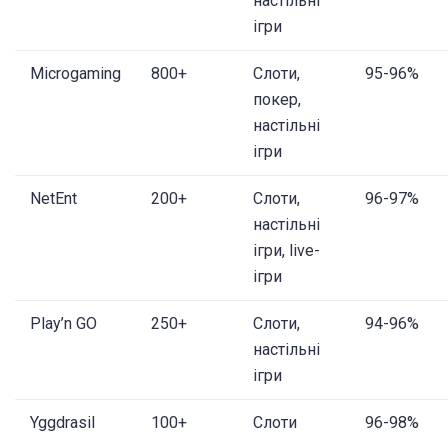
настільні
ігри
Microgaming
800+
Слоти,
95-96%
покер,
настільні
ігри
NetEnt
200+
Слоти,
96-97%
настільні
ігри, live-
ігри
Play’n GO
250+
Слоти,
94-96%
настільні
ігри
Yggdrasil
100+
Слоти
96-98%