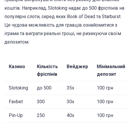
коштів. Наприклад, Slotoking надає до 500 фріспінів на
популярні слоти, серед яких Book of Dead та Starburst.
Це чудова можливість для гравців ознайомитися з
іграми та виграти реальні гроші, не ризикуючи своїм
депозитом.
Казино
Кількість
Вейджер
Мінімальний
фріспінів
депозит
Slotoking
до 500
35x
100 грн
Favbet
300
30x
100 грн
Pin-Up
250
40x
100 грн