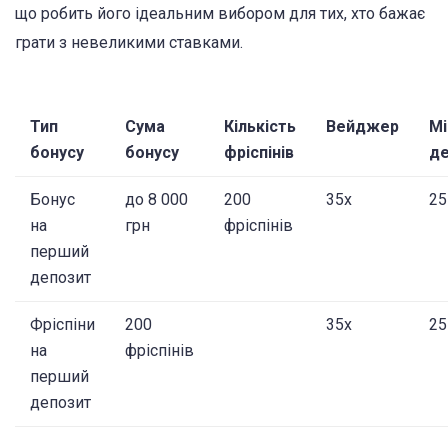
що робить його ідеальним вибором для тих, хто бажає
грати з невеликими ставками.
Тип
Сума
Кількість
Вейджер
Мі
бонусу
бонусу
фріспінів
д
Бонус
до 8 000
200
35x
25
на
грн
фріспінів
перший
депозит
Фріспіни
200
35x
25
на
фріспінів
перший
депозит