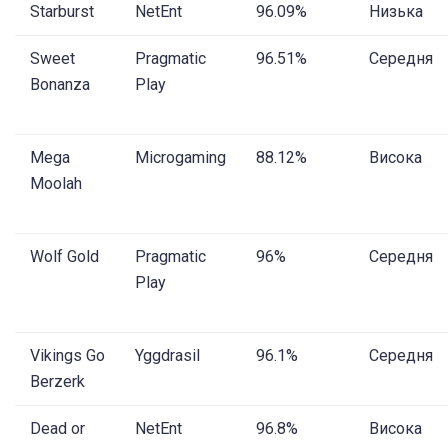
Starburst
NetEnt
96.09%
Низька
Sweet
Pragmatic
96.51%
Середня
Bonanza
Play
Mega
Microgaming
88.12%
Висока
Moolah
Wolf Gold
Pragmatic
96%
Середня
Play
Vikings Go
Yggdrasil
96.1%
Середня
Berzerk
Dead or
NetEnt
96.8%
Висока